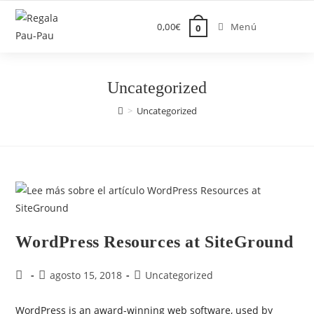
Saltar
al
0,00
€
Menú
0
contenido
Uncategorized
>
Uncategorized
WordPress Resources at SiteGround
Autor
Publicación
Categoría
agosto 15, 2018
Uncategorized
de
de
de
la
la
la
WordPress is an award-winning web software, used by