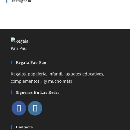
Instagram
Regala Pau-Pau
Regalos, papelería, infantil, juguetes educativos,
complementos… ¡y mucho más!
Síguenos En Las Redes
Se
Se
abre
abre
Contacto