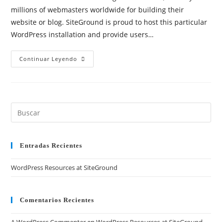
entrada:
entrada:
entrada:
millions of webmasters worldwide for building their
website or blog. SiteGround is proud to host this particular
WordPress installation and provide users…
WordPress
Continuar Leyendo
Resources
At
SiteGround
Buscar
en
esta
web
Entradas Recientes
WordPress Resources at SiteGround
Comentarios Recientes