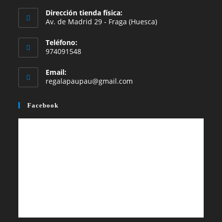
en
en
Dirección tienda física:
una
una
Av. de Madrid 29 - Fraga (Huesca)
nueva
nueva
Teléfono:
pestaña
pestaña
974091548
Email:
Se
regalapaupau@gmail.com
abre
en
Facebook
tu
aplicación