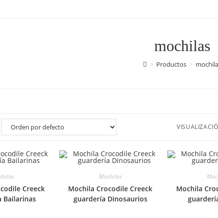
mochilas
>
Productos
>
mochila
VISUALIZACIÓ
hilas
Mochilas
Moc
codile Creeck
Mochila Crocodile Creeck
Mochila Cro
 Bailarinas
guardería Dinosaurios
guarderí