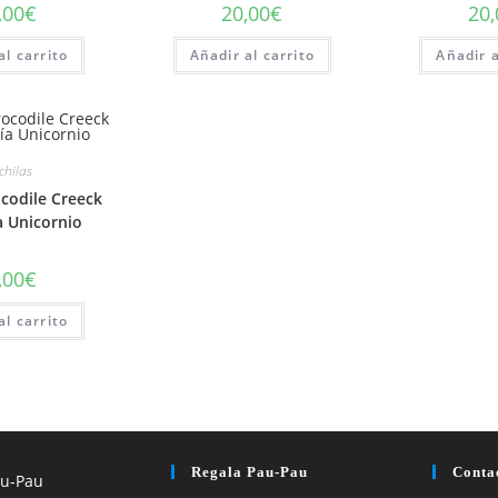
,00
€
20,00
€
20,
al carrito
Añadir al carrito
Añadir a
hilas
codile Creeck
a Unicornio
,00
€
al carrito
Regala Pau-Pau
Conta