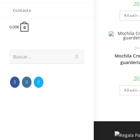
20
Contacto
Añadir 
0,00
€
0
Moc
Mochila Cro
Buscar...
guarderí
20
Añadir 