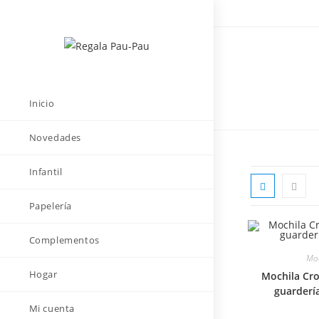
Saltar
al
contenido
Inicio
Novedades
Infantil
Papelería
Complementos
Moc
Hogar
Mochila Cro
guardería
Mi cuenta