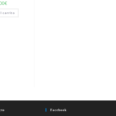
00
€
l carrito
cto
Facebook