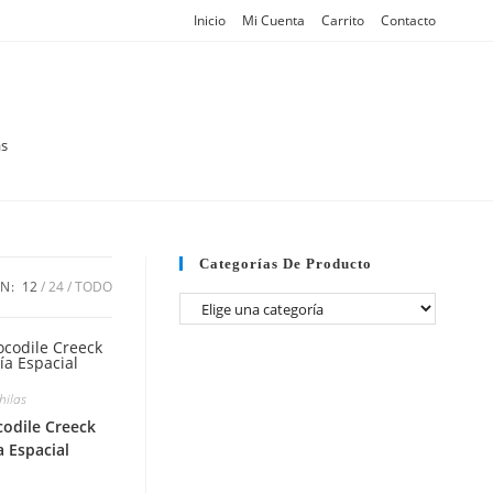
Inicio
Mi Cuenta
Carrito
Contacto
s
Categorías De Producto
N:
12
24
TODO
hilas
codile Creeck
a Espacial