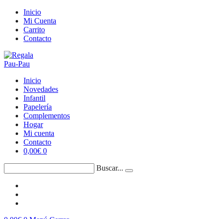
Saltar
Inicio
al
Mi Cuenta
contenido
Carrito
Contacto
Inicio
Novedades
Infantil
Papelería
Complementos
Hogar
Mi cuenta
Contacto
0,00
€
0
Buscar...