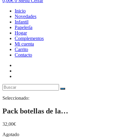
0,00
€
0
Menú
Cerrar
Inicio
Novedades
Infantil
Papelería
Hogar
Complementos
Mi cuenta
Carrito
Contacto
Seleccionado:
Pack botellas de la…
32,00
€
Agotado