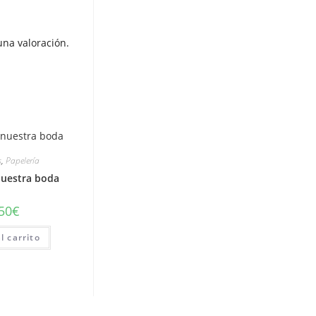
na valoración.
s
,
Papelería
nuestra boda
50
€
l carrito