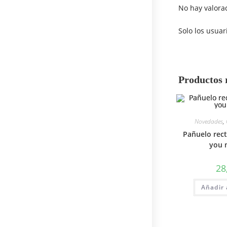
No hay valora
Solo los usua
Productos 
Novedades
,
Pañuelo rec
you
28
Añadir 