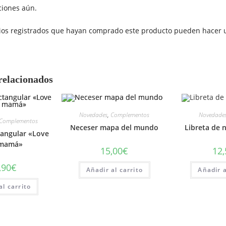
ciones aún.
rios registrados que hayan comprado este producto pueden hacer u
relacionados
Novedades
,
Complementos
Novedade
Complementos
Neceser mapa del mundo
Libreta de 
tangular «Love
 mamá»
15,00
€
12,
,90
€
Añadir al carrito
Añadir a
al carrito