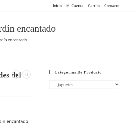
Inicio
Mi Cuenta
Carrito
Contacto
ardín encantado
ardín encantado
Categorías De Producto
des del
o
rdín encantado