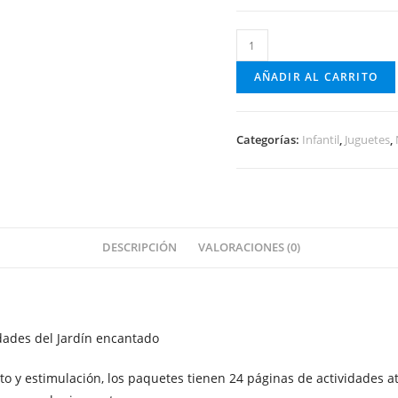
Pack
de
AÑADIR AL CARRITO
actividades
del
jardín
Categorías:
Infantil
,
Juguetes
,
encantado
cantidad
DESCRIPCIÓN
VALORACIONES (0)
idades del Jardín encantado
o y estimulación, los paquetes tienen 24 páginas de actividades a