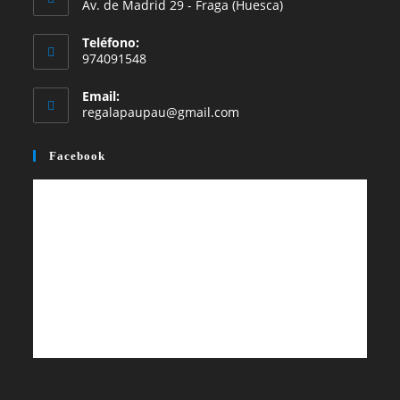
Av. de Madrid 29 - Fraga (Huesca)
nueva
nueva
Teléfono:
pestaña
pestaña
974091548
Email:
Se
regalapaupau@gmail.com
abre
en
Facebook
tu
aplicación