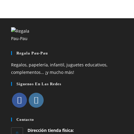
Regala Pau-Pau
Regalos, papelería, infantil, juguetes educativos,
complementos… ¡y mucho más!
Síguenos En Las Redes
Se
Se
abre
abre
Contacto
en
en
Dirección tienda física:
una
una