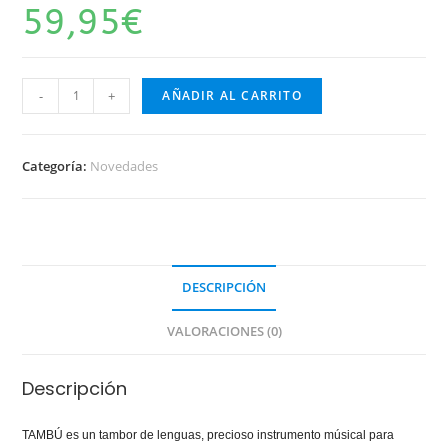
59,95
€
Tambú
-
+
AÑADIR AL CARRITO
Blanco
mate
cantidad
Categoría:
Novedades
DESCRIPCIÓN
VALORACIONES (0)
Descripción
TAMBÚ es un tambor de lenguas, precioso instrumento músical para