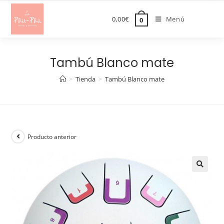
Saltar
al
0,00
€
Menú
0
contenido
Tambú Blanco mate
>
Tienda
>
Tambú Blanco mate
Producto anterior