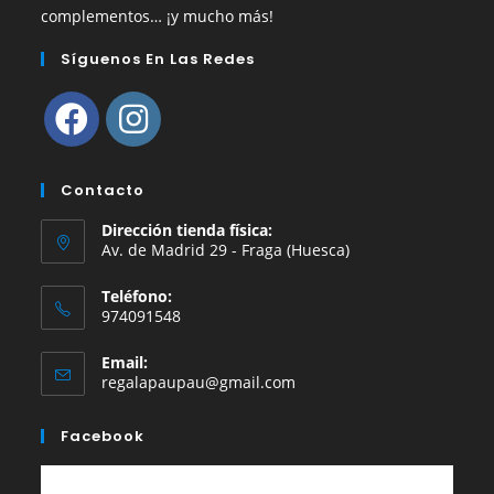
complementos… ¡y mucho más!
Síguenos En Las Redes
Se
Se
abre
abre
Contacto
en
en
Dirección tienda física:
una
una
Av. de Madrid 29 - Fraga (Huesca)
nueva
nueva
Teléfono:
pestaña
pestaña
974091548
Email:
Se
regalapaupau@gmail.com
abre
en
Facebook
tu
aplicación