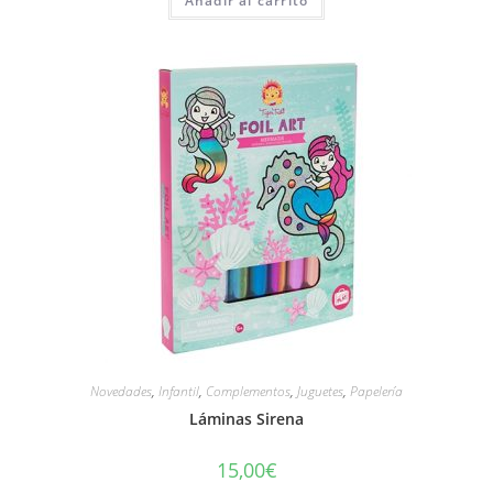
Añadir al carrito
Novedades
,
Infantil
,
Complementos
,
Juguetes
,
Papelería
Láminas Sirena
15,00
€