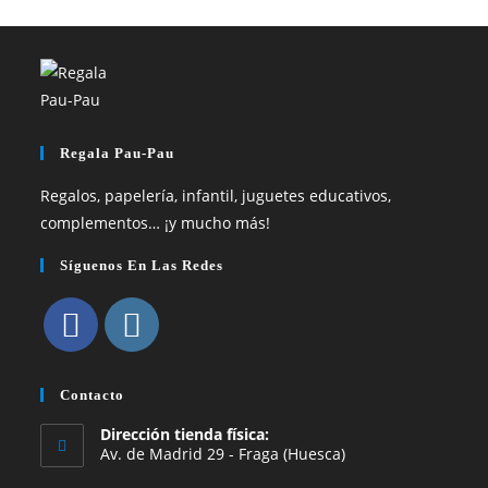
Regala Pau-Pau
Regalos, papelería, infantil, juguetes educativos,
complementos… ¡y mucho más!
Síguenos En Las Redes
Se
Se
abre
abre
Contacto
en
en
Dirección tienda física:
una
una
Av. de Madrid 29 - Fraga (Huesca)
nueva
nueva