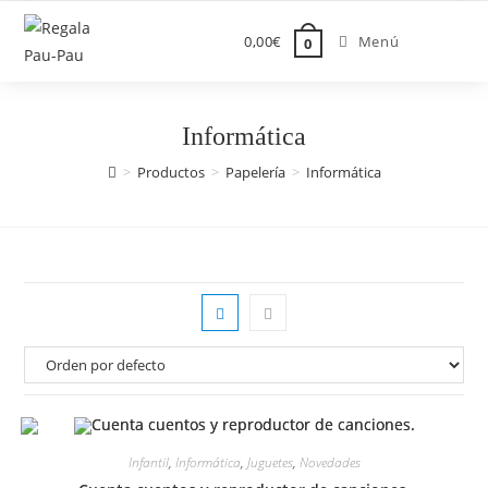
Saltar
al
0,00
€
Menú
0
contenido
Informática
>
Productos
>
Papelería
>
Informática
Infantil
,
Informática
,
Juguetes
,
Novedades