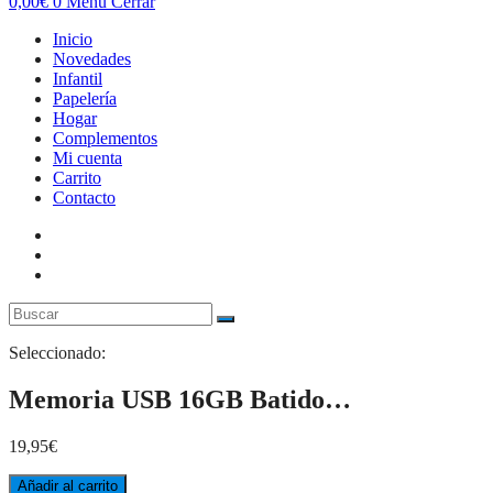
0,00
€
0
Menú
Cerrar
Inicio
Novedades
Infantil
Papelería
Hogar
Complementos
Mi cuenta
Carrito
Contacto
Seleccionado:
Memoria USB 16GB Batido…
19,95
€
Añadir al carrito