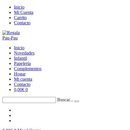
Saltar
Inicio
al
Mi Cuenta
contenido
Carrito
Contacto
Inicio
Novedades
Infantil
Papelería
Complementos
Hogar
Mi cuenta
Contacto
0,00
€
0
Buscar...