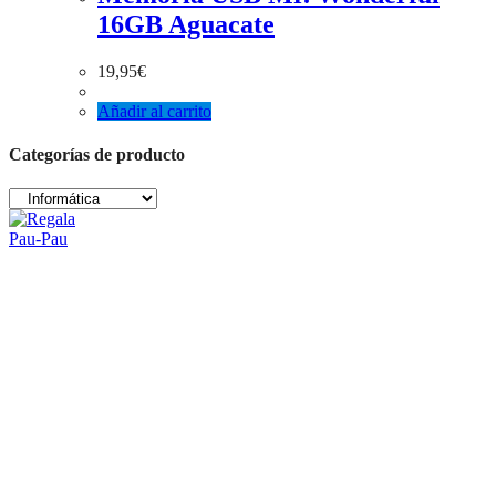
16GB Aguacate
19,95
€
Añadir al carrito
Categorías de producto
Regala Pau-Pau
Regalos, papelería, infantil, juguetes educativos, complementos… ¡y
mucho más!
Síguenos en las redes
Se
abre
en
Se
una