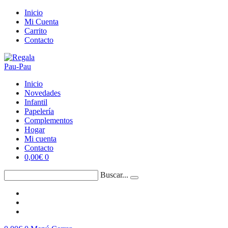
Saltar
Inicio
al
Mi Cuenta
contenido
Carrito
Contacto
Inicio
Novedades
Infantil
Papelería
Complementos
Hogar
Mi cuenta
Contacto
0,00
€
0
Buscar...