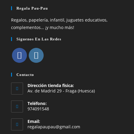
Regala Pau-Pau
Regalos, papelería, infantil, juguetes educativos,
complementos… ¡y mucho más!
Síguenos En Las Redes
Se
Se
abre
abre
Contacto
en
en
Dirección tienda física:
una
una
Av. de Madrid 29 - Fraga (Huesca)
nueva
nueva
Teléfono:
pestaña
pestaña
974091548
Email:
Se
regalapaupau@gmail.com
abre