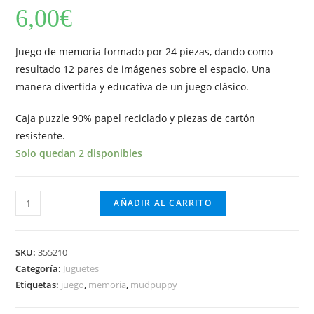
6,00
€
Juego de memoria formado por 24 piezas, dando como
resultado 12 pares de imágenes sobre el espacio. Una
manera divertida y educativa de un juego clásico.
Caja puzzle 90% papel reciclado y piezas de cartón
resistente.
Solo quedan 2 disponibles
Memory
AÑADIR AL CARRITO
Mudpuppy
Mini
Dinosaurios
SKU:
355210
cantidad
Categoría:
Juguetes
Etiquetas:
juego
,
memoria
,
mudpuppy