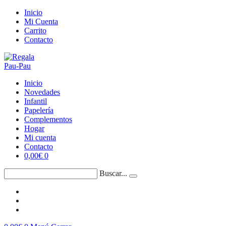
Saltar
Inicio
al
Mi Cuenta
contenido
Carrito
Contacto
Inicio
Novedades
Infantil
Papelería
Complementos
Hogar
Mi cuenta
Contacto
0,00
€
0
Buscar...