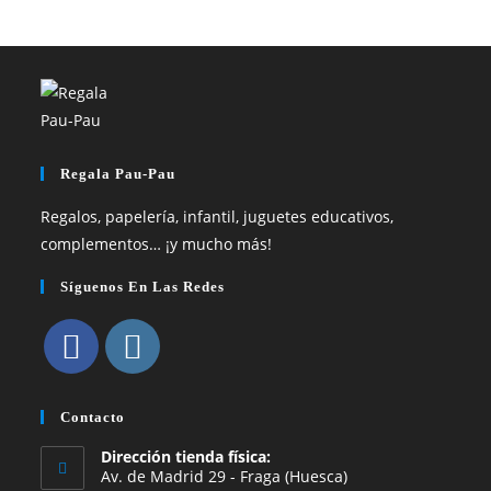
Regala Pau-Pau
Regalos, papelería, infantil, juguetes educativos,
complementos… ¡y mucho más!
Síguenos En Las Redes
Se
Se
abre
abre
Contacto
en
en
Dirección tienda física:
una
una
Av. de Madrid 29 - Fraga (Huesca)