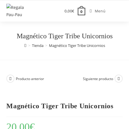
Saltar
al
0,00
€
Menú
0
contenido
Magnético Tiger Tribe Unicornios
>
Tienda
>
Magnético Tiger Tribe Unicornios
Producto anterior
Siguiente producto
Magnético Tiger Tribe Unicornios
20,00
€