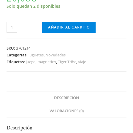
Solo quedan 2 disponibles
Magnético
AÑADIR AL CARRITO
Tiger
Tribe
Unicornios
SKU:
3761214
cantidad
Categorías:
Juguetes
,
Novedades
Etiquetas:
juego
,
magnetico
,
Tiger Tribe
,
viaje
DESCRIPCIÓN
VALORACIONES (0)
Descripción