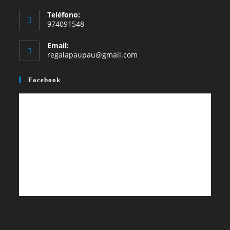
nueva
nueva
Teléfono:
pestaña
pestaña
974091548
Email:
Se
regalapaupau@gmail.com
abre
en
Facebook
tu
aplicación