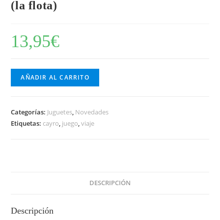
(la flota)
13,95
€
AÑADIR AL CARRITO
Categorías:
Juguetes
,
Novedades
Etiquetas:
cayro
,
juego
,
viaje
DESCRIPCIÓN
Descripción