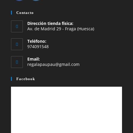
Se
Se
abre
abre
Contacto
en
en
Dirección tienda física:
una
una
Av. de Madrid 29 - Fraga (Huesca)
nueva
nueva
Teléfono:
pestaña
pestaña
974091548
Email:
Se
regalapaupau@gmail.com
abre
en
Facebook
tu
aplicación