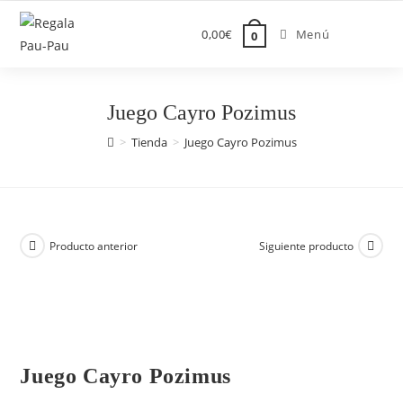
Saltar
al
0,00
€
Menú
0
contenido
Juego Cayro Pozimus
>
Tienda
>
Juego Cayro Pozimus
Producto anterior
Siguiente producto
Juego Cayro Pozimus