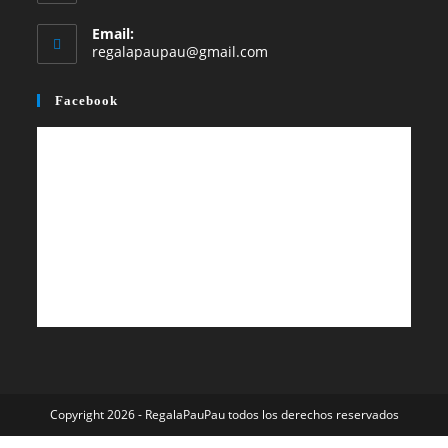
Email:
Se
regalapaupau@gmail.com
abre
en
Facebook
tu
aplicación
Copyright 2026 - RegalaPauPau todos los derechos reservados