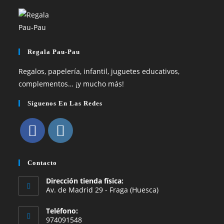
Regala Pau-Pau
Regalos, papelería, infantil, juguetes educativos,
complementos… ¡y mucho más!
Síguenos En Las Redes
Se
Se
abre
abre
Contacto
en
en
Dirección tienda física:
una
una
Av. de Madrid 29 - Fraga (Huesca)
nueva
nueva
Teléfono:
pestaña
pestaña
974091548