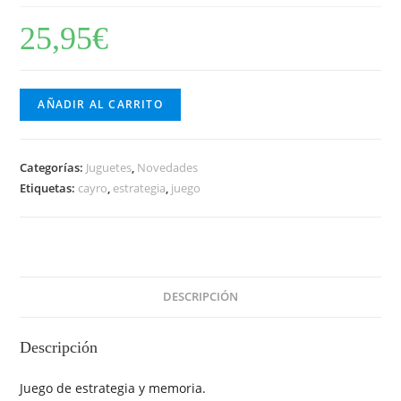
25,95
€
AÑADIR AL CARRITO
Categorías:
Juguetes
,
Novedades
Etiquetas:
cayro
,
estrategia
,
juego
DESCRIPCIÓN
Descripción
Juego de estrategia y memoria.