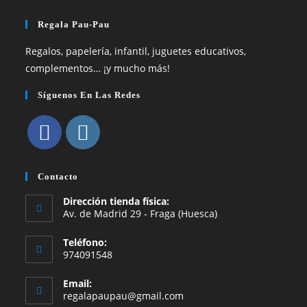
Regala Pau-Pau
Regalos, papelería, infantil, juguetes educativos,
complementos… ¡y mucho más!
Síguenos En Las Redes
Se
Se
abre
abre
Contacto
en
en
Dirección tienda física:
una
una
Av. de Madrid 29 - Fraga (Huesca)
nueva
nueva
Teléfono:
pestaña
pestaña
974091548
Email:
Se
regalapaupau@gmail.com