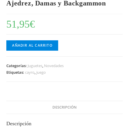
Ajedrez, Damas y Backgammon
51,95
€
AÑADIR AL CARRITO
Categorías:
Juguetes
,
Novedades
Etiquetas:
cayro
,
juego
DESCRIPCIÓN
Descripción