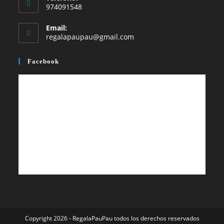
974091548
Email:
Se
regalapaupau@gmail.com
abre
en
Facebook
tu
aplicación
Copyright 2026 - RegalaPauPau todos los derechos reservados