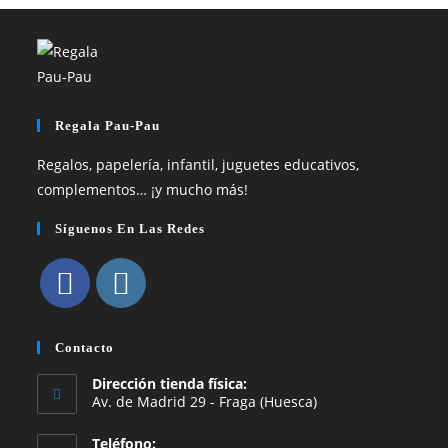
Regala Pau-Pau
Regalos, papelería, infantil, juguetes educativos,
complementos… ¡y mucho más!
Síguenos En Las Redes
Se
Se
abre
abre
Contacto
en
en
Dirección tienda física:
una
una
Av. de Madrid 29 - Fraga (Huesca)
nueva
nueva
Teléfono:
pestaña
pestaña