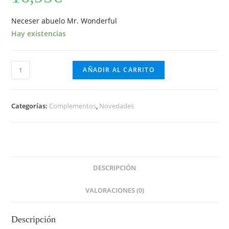
Neceser abuelo Mr. Wonderful
Hay existencias
Neceser
AÑADIR AL CARRITO
abuelo
Mr.
Wonderful
Categorías:
Complementos
,
Novedades
cantidad
DESCRIPCIÓN
VALORACIONES (0)
Descripción