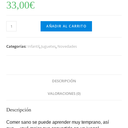
33,00
€
Kit
AÑADIR AL CARRITO
de
ensalada
Janod
Categorías:
Infantil
,
Juguetes
,
Novedades
cantidad
DESCRIPCIÓN
VALORACIONES (0)
Descripción
Comer sano se puede aprender muy temprano, así