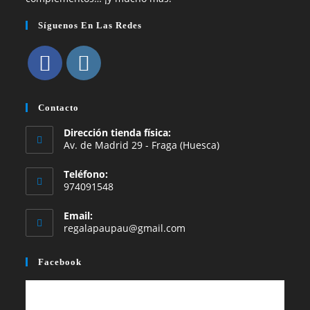
Síguenos En Las Redes
Se
Se
abre
abre
Contacto
en
en
Dirección tienda física:
una
una
Av. de Madrid 29 - Fraga (Huesca)
nueva
nueva
Teléfono:
pestaña
pestaña
974091548
Email:
Se
regalapaupau@gmail.com
abre
en
Facebook
tu
aplicación