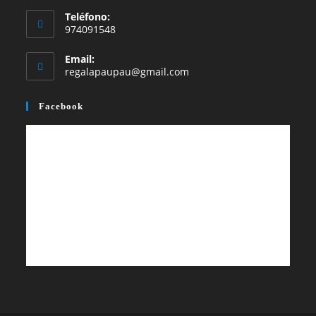
Teléfono:
pestaña
pestaña
974091548
Email:
Se
regalapaupau@gmail.com
abre
en
Facebook
tu
aplicación