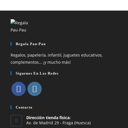
Regala Pau-Pau
Regalos, papelería, infantil, juguetes educativos,
complementos… ¡y mucho más!
Síguenos En Las Redes
Se
Se
abre
abre
Contacto
en
en
Dirección tienda física:
una
una
Av. de Madrid 29 - Fraga (Huesca)
nueva
nueva