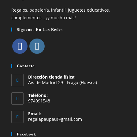
Regalos, papelería, infantil, juguetes educativos,
complementos… ¡y mucho más!
Síguenos En Las Redes
Se
Se
abre
abre
Contacto
en
en
Dirección tienda física:
una
una
Av. de Madrid 29 - Fraga (Huesca)
nueva
nueva
Teléfono:
pestaña
pestaña
974091548
Email:
Se
regalapaupau@gmail.com
abre
en
Facebook
tu