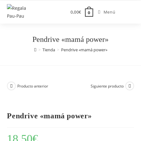
Saltar
al
0,00
€
Menú
0
contenido
Pendrive «mamá power»
>
Tienda
>
Pendrive «mamá power»
Producto anterior
Siguiente producto
Pendrive «mamá power»
18,50
€