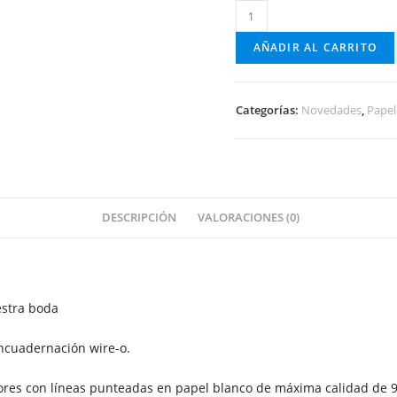
Libreta
de
AÑADIR AL CARRITO
nuestra
boda
cantidad
Categorías:
Novedades
,
Papel
DESCRIPCIÓN
VALORACIONES (0)
estra boda
ncuadernación wire-o.
iores con líneas punteadas en papel blanco de máxima calidad de 9