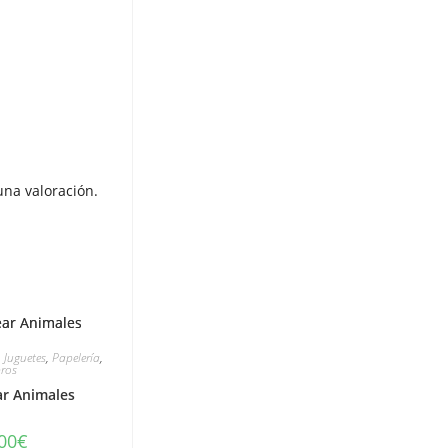
na valoración.
,
Juguetes
,
Papelería
,
bros
ar Animales
00
€