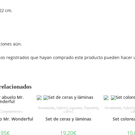
22 cm.
ciones aún.
rios registrados que hayan comprado este producto pueden hacer u
relacionados
Novedades
,
Infantil
,
Juguetes
,
Papelería
,
Novedades
,
Infantil
Complementos
Libros
Li
o Mr. Wonderful
Set de ceras y láminas
Set colore
,95
€
19,20
€
15,