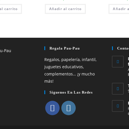
al carrito
Añadir al carrito
Añadir a
Regala Pau-Pau
Conta
Regalos, papelería, infantil,
juguetes educativos,
complementos… ¡y mucho
más!
Síguenos En Las Redes
Se
Se
abre
abre