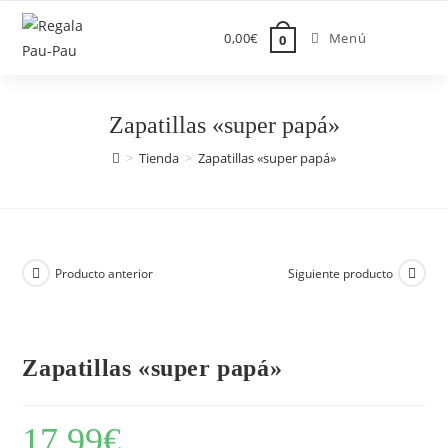
Saltar
al
0,00
€
Menú
0
contenido
Zapatillas «super papá»
>
Tienda
>
Zapatillas «super papá»
Producto anterior
Siguiente producto
Zapatillas «super papá»
17,99
€