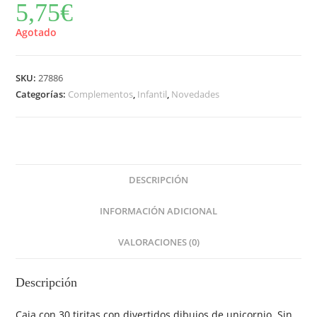
5,75
€
Agotado
SKU:
27886
Categorías:
Complementos
,
Infantil
,
Novedades
DESCRIPCIÓN
INFORMACIÓN ADICIONAL
VALORACIONES (0)
Descripción
Caja con 30 tiritas con divertidos dibujos de unicornio. Sin