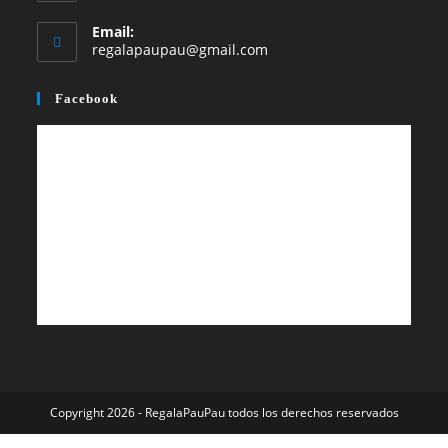
Email:
Se
regalapaupau@gmail.com
abre
en
Facebook
tu
aplicación
Copyright 2026 - RegalaPauPau todos los derechos reservados