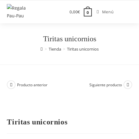
Saltar
al
0,00
€
Menú
0
contenido
Tiritas unicornios
>
Tienda
>
Tiritas unicornios
Producto anterior
Siguiente producto
Tiritas unicornios