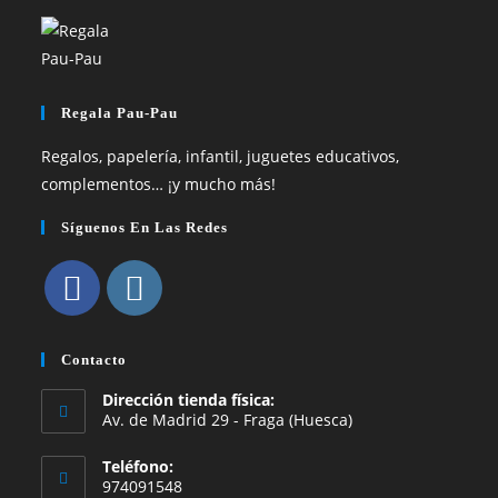
Regala Pau-Pau
Regalos, papelería, infantil, juguetes educativos,
complementos… ¡y mucho más!
Síguenos En Las Redes
Se
Se
abre
abre
Contacto
en
en
Dirección tienda física:
una
una
Av. de Madrid 29 - Fraga (Huesca)
nueva
nueva
Teléfono:
pestaña
pestaña
974091548