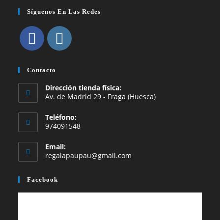
Síguenos En Las Redes
Se
Se
abre
abre
Contacto
en
en
Dirección tienda física:
una
una
Av. de Madrid 29 - Fraga (Huesca)
nueva
nueva
Teléfono:
pestaña
pestaña
974091548
Email:
Se
regalapaupau@gmail.com
abre
en
Facebook
tu
aplicación